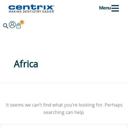
Skip
Menu
to
content
0
Warenkorb
Search
Africa
It seems we can’t find what you’re looking for. Perhaps
searching can help.
Search