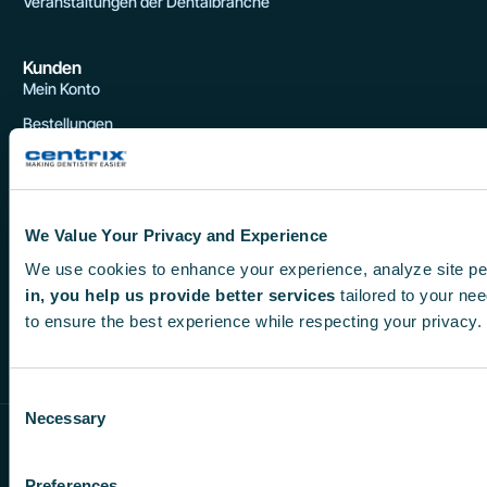
Veranstaltungen der Dentalbranche
Kunden
Mein Konto
Bestellungen
Produktgarantie
Rückgabe
We Value Your Privacy and Experience
We use cookies to enhance your experience, analyze site pe
in, you help us provide better services
tailored to your nee
F
X
I
Y
L
to ensure the best experience while respecting your privacy.
a
-
n
o
i
c
t
s
u
n
Consent
e
w
t
t
k
Necessary
Selection
© 2026 Centrix, Inc.
b
i
a
u
e
Datenschutzrichtlinie
o
t
g
b
d
Nutzungsbedingungen
Preferences